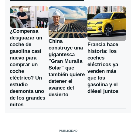
¿Compensa
desguazar un
China
coche de
Francia hace
construye una
gasolina casi
historia: los
gigantesca
nuevo para
coches
"Gran Muralla
comprar un
eléctricos ya
Solar" que
coche
venden más
también quiere
eléctrico? Un
que los
detener el
estudio
gasolina y el
avance del
desmonta uno
diésel juntos
desierto
de los grandes
mitos