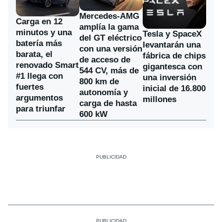
Mercedes-AMG
Carga en 12
amplía la gama
minutos y una
Tesla y SpaceX
del GT eléctrico
batería más
levantarán una
con una versión
barata, el
fábrica de chips
de acceso de
renovado Smart
gigantesca con
544 CV, más de
#1 llega con
una inversión
800 km de
fuertes
inicial de 16.800
autonomía y
argumentos
millones
carga de hasta
para triunfar
600 kW