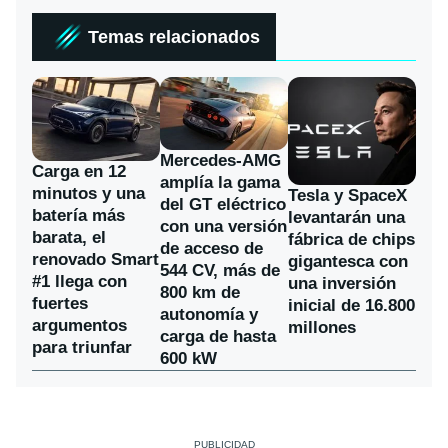
Temas relacionados
Mercedes-AMG
Carga en 12
amplía la gama
minutos y una
Tesla y SpaceX
del GT eléctrico
batería más
levantarán una
con una versión
barata, el
fábrica de chips
de acceso de
renovado Smart
gigantesca con
544 CV, más de
#1 llega con
una inversión
800 km de
fuertes
inicial de 16.800
autonomía y
argumentos
millones
carga de hasta
para triunfar
600 kW