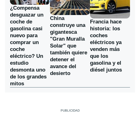
¿Compensa
desguazar un
China
coche de
Francia hace
construye una
gasolina casi
historia: los
gigantesca
nuevo para
coches
"Gran Muralla
comprar un
eléctricos ya
Solar" que
coche
venden más
también quiere
eléctrico? Un
que los
detener el
estudio
gasolina y el
avance del
desmonta uno
diésel juntos
desierto
de los grandes
mitos