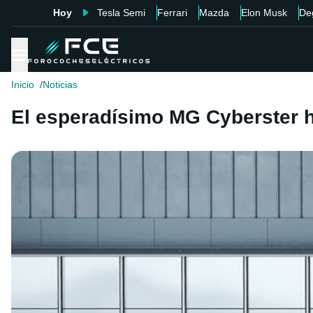
Hoy
Tesla Semi
Ferrari
Mazda
Elon Musk
De
Inicio
Noticias
El esperadísimo MG Cyberster ha