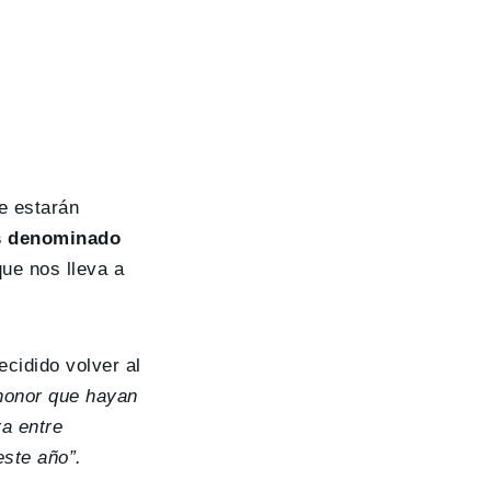
e estarán
os denominado
ue nos lleva a
ecidido volver al
honor que hayan
ra entre
ste año”.