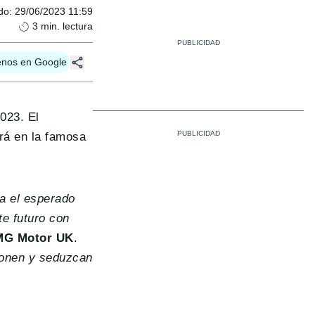
do
:
29/06/2023 11:59
3
min. lectura
enos en Google
023. El
ará en la famosa
a el esperado
e futuro con
 MG Motor UK
.
ionen y seduzcan