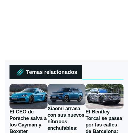
Temas relacionados
Xiaomi arrasa
El CEO de
El Bentley
con sus nuevos
Porsche salva a
Torcal se pasea
híbridos
los Cayman y
por las calles
enchufables:
Boxster
de Barcelona: