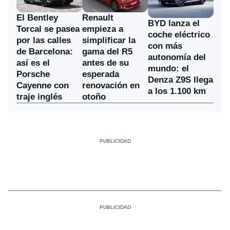
El Bentley
Renault
BYD lanza el
Torcal se pasea
empieza a
coche eléctrico
por las calles
simplificar la
con más
de Barcelona:
gama del R5
autonomía del
así es el
antes de su
mundo: el
Porsche
esperada
Denza Z9S llega
Cayenne con
renovación en
a los 1.100 km
traje inglés
otoño