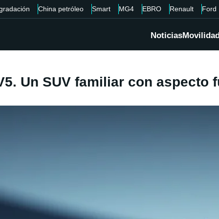
gradación
China petróleo
Smart
MG4
EBRO
Renault
Ford
Noticias
Movilida
V5. Un SUV familiar con aspecto f