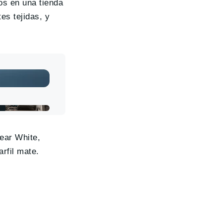
os en una tienda
es tejidas, y
lear White,
rfil mate.