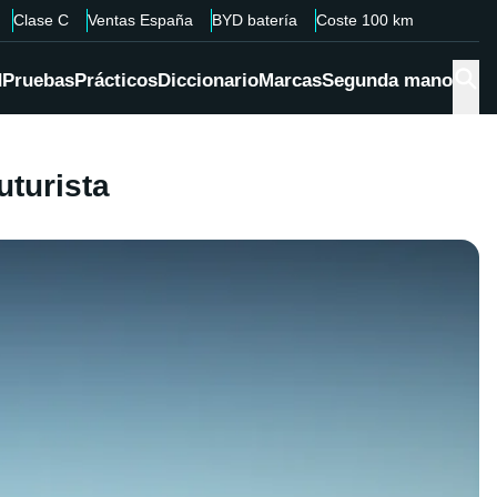
Clase C
Ventas España
BYD batería
Coste 100 km
d
Pruebas
Prácticos
Diccionario
Marcas
Segunda mano
uturista