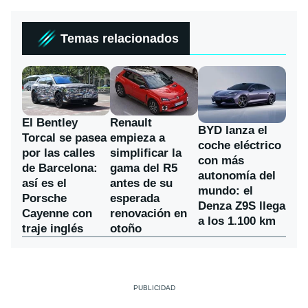
Temas relacionados
El Bentley
Renault
BYD lanza el
Torcal se pasea
empieza a
coche eléctrico
por las calles
simplificar la
con más
de Barcelona:
gama del R5
autonomía del
así es el
antes de su
mundo: el
Porsche
esperada
Denza Z9S llega
Cayenne con
renovación en
a los 1.100 km
traje inglés
otoño