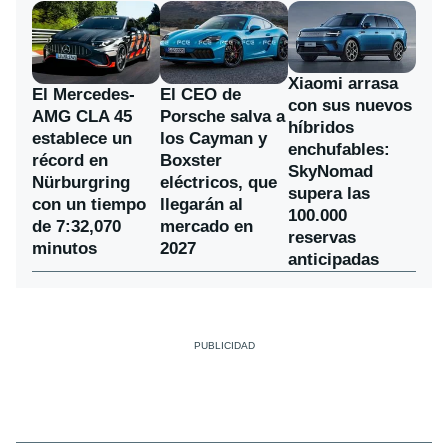
Xiaomi arrasa
El Mercedes-
El CEO de
con sus nuevos
AMG CLA 45
Porsche salva a
híbridos
establece un
los Cayman y
enchufables:
récord en
Boxster
SkyNomad
Nürburgring
eléctricos, que
supera las
con un tiempo
llegarán al
100.000
de 7:32,070
mercado en
reservas
minutos
2027
anticipadas