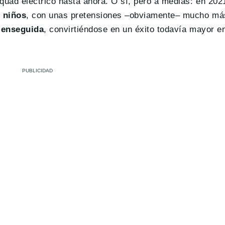
uad eléctrico hasta ahora. O sí, pero a medias: en 202
 niños
, con unas pretensiones –obviamente– mucho má
ó enseguida
, convirtiéndose en un éxito todavía mayor e