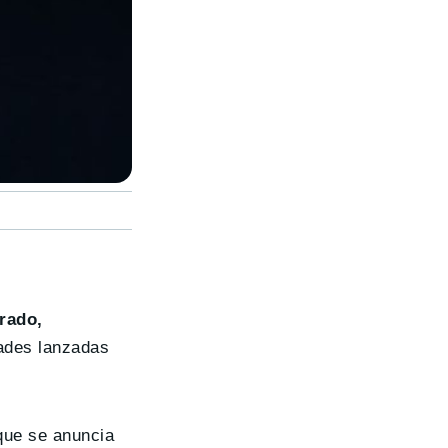
irado,
dades lanzadas
que se anuncia