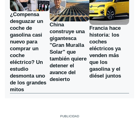
¿Compensa
desguazar un
China
coche de
Francia hace
construye una
gasolina casi
historia: los
gigantesca
nuevo para
coches
"Gran Muralla
comprar un
eléctricos ya
Solar" que
coche
venden más
también quiere
eléctrico? Un
que los
detener el
estudio
gasolina y el
avance del
desmonta uno
diésel juntos
desierto
de los grandes
mitos