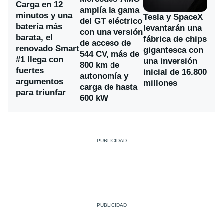
Carga en 12
amplía la gama
minutos y una
Tesla y SpaceX
del GT eléctrico
batería más
levantarán una
con una versión
barata, el
fábrica de chips
de acceso de
renovado Smart
gigantesca con
544 CV, más de
#1 llega con
una inversión
800 km de
fuertes
inicial de 16.800
autonomía y
argumentos
millones
carga de hasta
para triunfar
600 kW