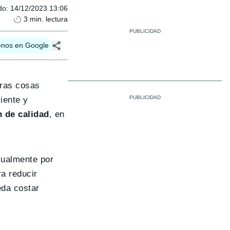
do
:
14/12/2023 13:06
3
min. lectura
enos en Google
tras cosas
iente y
n de calidad
, en
usualmente por
ra reducir
eda costar