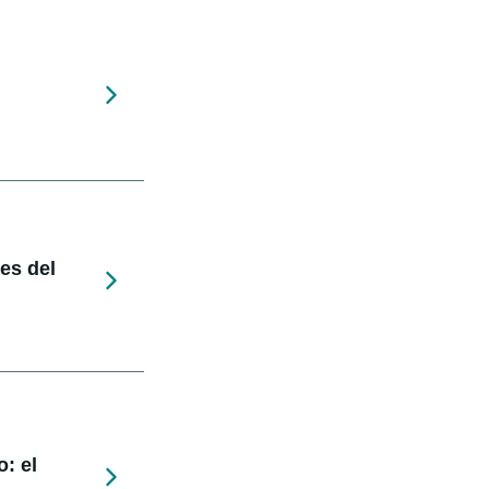
nes del
: el