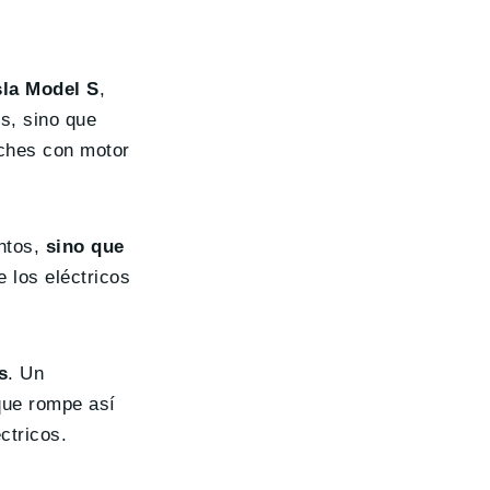
sla Model S
,
os, sino que
oches con motor
entos,
sino que
 los eléctricos
s
. Un
que rompe así
ctricos.