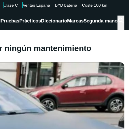
Clase C
Ventas España
BYD batería
Coste 100 km
d
Pruebas
Prácticos
Diccionario
Marcas
Segunda mano
er ningún mantenimiento