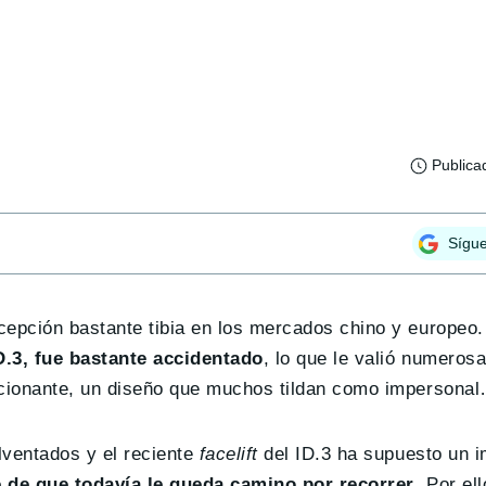
Publica
Sígu
cepción bastante tibia en los mercados chino y europeo
D.3, fue bastante accidentado
, lo que le valió numerosa
epcionante, un diseño que muchos tildan como impersona
ventados y el reciente
facelift
del ID.3 ha supuesto un i
e de que todavía le queda camino por recorrer
. Por el