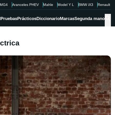
MG4
Aranceles PHEV
Mahle
Model Y L
BMW iX3
Renault 4
d
Pruebas
Prácticos
Diccionario
Marcas
Segunda mano
ctrica