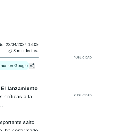
do
:
22/04/2024 13:09
3
min. lectura
enos en Google
.
El lanzamiento
s críticas a la
l…
mportante salto
lo, ha confirmado