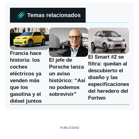
Temas relacionados
Francia hace
El Smart #2 se
historia: los
El jefe de
filtra: quedan al
coches
Porsche lanza
descubierto el
eléctricos ya
un aviso
diseño y las
venden más
histórico: “Así
especificaciones
que los
no podemos
del heredero del
gasolina y el
sobrevivir”
Fortwo
diésel juntos