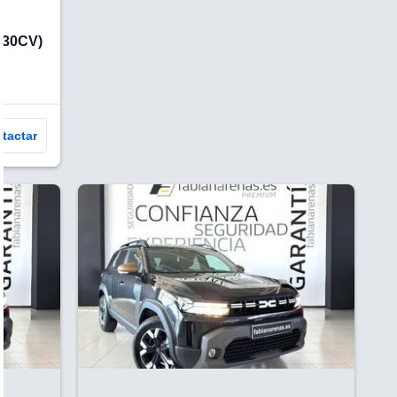
130CV)
tactar
V