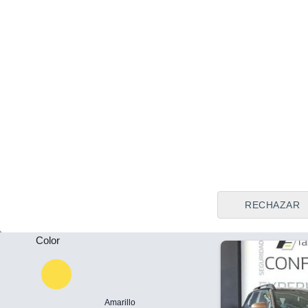
Tipo de vendedor
Todos
Monachil (G
Precio al contado
Plazas
24.900 €
-
Dacia Duster 
4X2 Extreme
Puertas
2025
Híbrido
9.
-
Llamar
RECHAZAR
Color
Amarillo