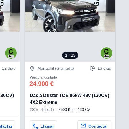
V
1
/ 23
12 dias
Monachil (Granada)
13 dias
Precio al contado
24.900 €
130CV)
Dacia Duster TCE 96kW 48v (130CV)
4X2 Extreme
2025
Híbrido
9.500 Km
130 CV
tactar
Llamar
Contactar