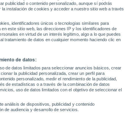
rar publicidad o contenido personalizado, aunque sí podrás
 la instalación de cookies y acceder a nuestro sitio web a través
1
/ 23
1
/ 23
es, identificadores únicos o tecnologías similares para
n este sitio web, las direcciones IP y los identificadores de
ranada)
1 dia
Monachil (Granada)
rsonales en virtud de un interés legítimo, algo a lo que puedes
 al tratamiento de datos en cualquier momento haciendo clic en
Precio al contado
24.900 €
miento de datos:
TCE 96kW 48v (130CV)
Dacia Duster TCE 96kW 48v (
4X2 Extreme
uso de datos limitados para seleccionar anuncios básicos, crear
ccionar la publicidad personalizada, crear un perfil para
500 Km
130 CV
2025
Híbrido
9.500 Km
130 CV
ontenido personalizado, medir el rendimiento de la publicidad,
vés de estadísticas o a través de la combinación de datos
rvicios, uso de datos limitados con el objetivo de seleccionar el
Contactar
Llamar
Con
e análisis de dispositivos, publicidad y contenido
n de audiencia y desarrollo de servicios.