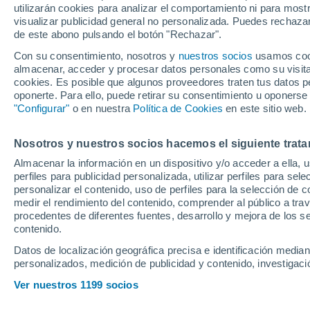
utilizarán cookies para analizar el comportamiento ni para most
visualizar publicidad general no personalizada. Puedes rechazar
de este abono pulsando el botón "Rechazar".
Ubicación
Con su consentimiento, nosotros y
nuestros socios
usamos cooki
almacenar, acceder y procesar datos personales como su visita e
Población o CP
Provincia
Monachil (G
cookies. Es posible que algunos proveedores traten tus datos pe
oponerte. Para ello, puede retirar su consentimiento u oponerse
Precio al contado
"Configurar"
o en nuestra
Política de Cookies
en este sitio web.
24.900 €
Radio
Nosotros y nuestros socios hacemos el siguiente trata
Dacia Duster 
4X2 Extreme
Almacenar la información en un dispositivo y/o acceder a ella, 
perfiles para publicidad personalizada, utilizar perfiles para sele
2025
Híbrido
9.
Todo el país
personalizar el contenido, uso de perfiles para la selección de c
medir el rendimiento del contenido, comprender al público a tra
Solo anuncios de Península y
procedentes de diferentes fuentes, desarrollo y mejora de los se
Llamar
Baleares
contenido.
Datos de localización geográfica precisa e identificación mediant
personalizados, medición de publicidad y contenido, investigació
Nuevos en stock
Ver nuestros 1199 socios