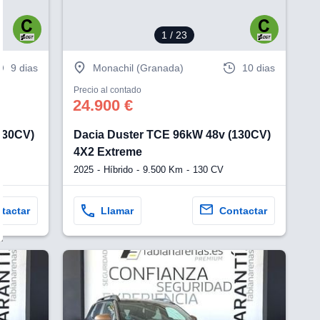
1
/ 23
9 dias
Monachil (Granada)
10 dias
Precio al contado
24.900 €
130CV)
Dacia Duster TCE 96kW 48v (130CV)
4X2 Extreme
2025
Híbrido
9.500 Km
130 CV
tactar
Llamar
Contactar