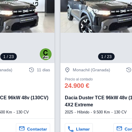
1
/ 23
1
/ 23
ranada)
11 dias
Monachil (Granada)
Precio al contado
24.900 €
TCE 96kW 48v (130CV)
Dacia Duster TCE 96kW 48v (
4X2 Extreme
500 Km
130 CV
2025
Híbrido
9.500 Km
130 CV
Contactar
Llamar
Con