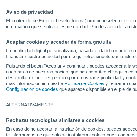
Aviso de privacidad
El contenido de Forococheseléctricos (forococheselectricos.com
información que se ofrece es de calidad. Puedes acceder a este
Inicio
Coches eléctricos de segunda mano
Dacia
Granada
Aceptar cookies y acceder de forma gratuita
219
Dacia de segunda mano
La publicidad digital personalizada, basada en la información r
financiar nuestra actividad para seguir ofreciéndote contenido c
Pulsando el botón "Aceptar y continuar", puedes acceder a la w
nuestras o de nuestros socios, que nos permiten el seguimiento
Guardar búsqueda
desarrollar un perfil específico para mostrarte publicidad y co
más información en nuestra
Política de Cookies
y retirar en cu
Configuración de cookies
que aparece disponible en el pie de n
Marca
Dacia
ALTERNATIVAMENTE,
Modelo
Rechazar tecnologías similares a cookies
En caso de no aceptar la instalación de cookies, puedes accede
Seleccionar modelo
te informamos de que solo se instalarán cookies que sean necesa