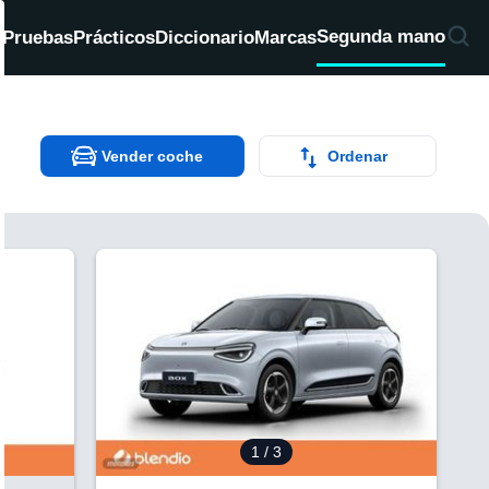
Segunda mano
d
Pruebas
Prácticos
Diccionario
Marcas
Vender coche
Ordenar
¿Te interesa?
Ver más información
1
/ 3