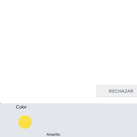
24.888 €
Tipo de vendedor
Dongfeng Box
Todos
2026
Eléctrico
Plazas
Llamar
-
Puertas
-
Powered by
Motor
RECHAZAR
Color
Amarillo