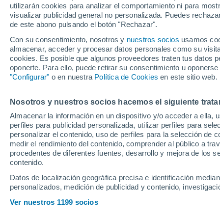
utilizarán cookies para analizar el comportamiento ni para most
Santander (C
visualizar publicidad general no personalizada. Puedes rechazar
Precio al contado
de este abono pulsando el botón "Rechazar".
Ubicación
25.559 €
Con su consentimiento, nosotros y
nuestros socios
usamos cooki
almacenar, acceder y procesar datos personales como su visita e
Población o CP
Provincia
cookies. Es posible que algunos proveedores traten tus datos pe
oponerte. Para ello, puede retirar su consentimiento u oponerse
"Configurar"
o en nuestra
Política de Cookies
en este sitio web.
Dongfeng Box
Radio
Nosotros y nuestros socios hacemos el siguiente trata
Almacenar la información en un dispositivo y/o acceder a ella, 
2026
Eléctrico
perfiles para publicidad personalizada, utilizar perfiles para sele
Todo el país
personalizar el contenido, uso de perfiles para la selección de c
medir el rendimiento del contenido, comprender al público a tra
Solo anuncios de Península y
procedentes de diferentes fuentes, desarrollo y mejora de los se
Baleares
contenido.
Datos de localización geográfica precisa e identificación mediant
personalizados, medición de publicidad y contenido, investigació
Nuevos en stock
Ver nuestros 1199 socios