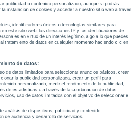
rar publicidad o contenido personalizado, aunque sí podrás
antabria)
2 horas
 la instalación de cookies y acceder a nuestro sitio web a través
1
/ 9
es, identificadores únicos o tecnologías similares para
n este sitio web, las direcciones IP y los identificadores de
Torrelavega (Cantabria)
rsonales en virtud de un interés legítimo, algo a lo que puedes
 al tratamiento de datos en cualquier momento haciendo clic en
Precio al contado
Precio 
24.888 €
23.6
 Plus 42Kw MY24
miento de datos:
Dongfeng Box Plus 42Kw MY
uso de datos limitados para seleccionar anuncios básicos, crear
95 CV
2026
Eléctrico
95 CV
ccionar la publicidad personalizada, crear un perfil para
ontenido personalizado, medir el rendimiento de la publicidad,
vés de estadísticas o a través de la combinación de datos
Contactar
Con
rvicios, uso de datos limitados con el objetivo de seleccionar el
e análisis de dispositivos, publicidad y contenido
n de audiencia y desarrollo de servicios.