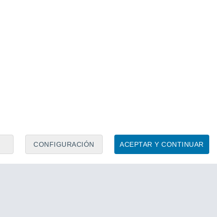
23.667 €
Dongfeng Box Plus 42Kw MY
 Plus 42Kw MY24
2026
Eléctrico
95 CV
95 CV
Contactar
Llamar
Con
1
de
1
.es
CONFIGURACIÓN
ACEPTAR Y CONTINUAR