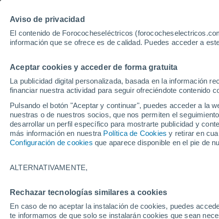
Aviso de privacidad
El contenido de Forococheseléctricos (forococheselectricos.com
información que se ofrece es de calidad. Puedes acceder a este
Inicio
Coches eléctricos de segunda mano
Dongfeng
Can
Aceptar cookies y acceder de forma gratuita
9
Dongfeng de segunda man
La publicidad digital personalizada, basada en la información r
financiar nuestra actividad para seguir ofreciéndote contenido c
Pulsando el botón "Aceptar y continuar", puedes acceder a la w
nuestras o de nuestros socios, que nos permiten el seguimiento
Guardar búsqueda
desarrollar un perfil específico para mostrarte publicidad y co
más información en nuestra
Política de Cookies
y retirar en cu
Configuración de cookies
que aparece disponible en el pie de n
Marca
Dongfeng
ALTERNATIVAMENTE,
Modelo
Rechazar tecnologías similares a cookies
En caso de no aceptar la instalación de cookies, puedes accede
Seleccionar modelo
te informamos de que solo se instalarán cookies que sean necesa