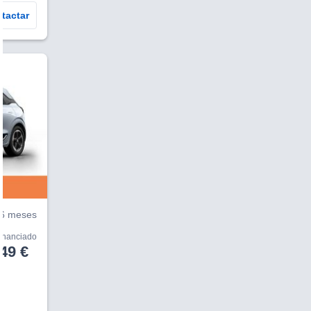
tactar
V
6 meses
financiado
49 €