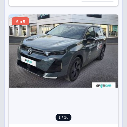
Km 0
1
/ 16