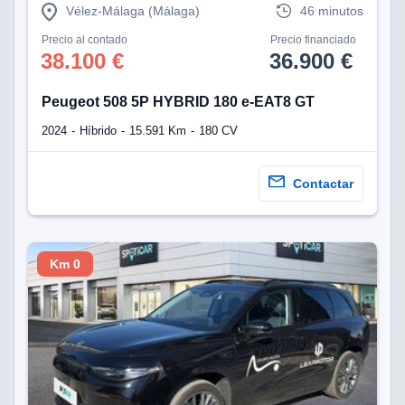
Vélez-Málaga (Málaga)
46 minutos
Precio al contado
Precio financiado
38.100 €
36.900 €
Peugeot 508 5P HYBRID 180 e-EAT8 GT
2024
Híbrido
15.591 Km
180 CV
Contactar
Km 0