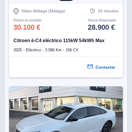
eb, pero no se
okies para
Vélez-Málaga (Málaga)
33 minutos
omportamiento
ar publicidad
Precio al contado
Precio financiado
ersonalizado,
30.100 €
28.900 €
drás
licidad
Citroen ë-C4 eléctrico 115kW 54kWh Max
rsonalizada.
zar la
2025
Eléctrico
3.586 Km
156 CV
e cookies y
stro sitio
 de este
Contactar
do el botón
ntimiento,
estros socios
ies,
es únicos o
imilares para
cceder y
os personales
a en este
s direcciones