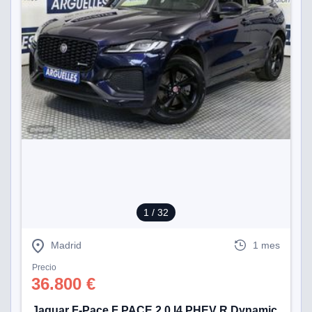
1
/ 32
Madrid
1 mes
Precio
36.800 €
Jaguar F-Pace F PACE 2.0 I4 PHEV R Dynamic