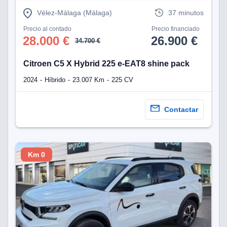
Vélez-Málaga (Málaga)
37 minutos
lización
Precio al contado
Precio financiado
ecisa e
28.000 €
26.900 €
34.700 €
n mediante
spositivos,
contenido
Citroen C5 X Hybrid 225 e-EAT8 shine pack
os, medición
 y contenido,
2024
Híbrido
23.007 Km
225 CV
 de audiencia
e servicios.
Contactar
 1199 socios
Km 0