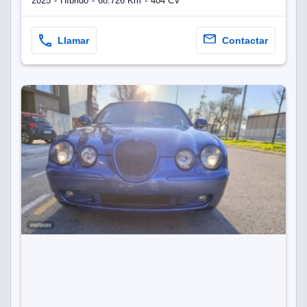
2025
Híbrido
68.726 Km
404 CV
Llamar
Contactar