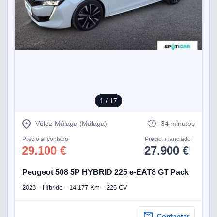
tificadores de
posible que
eedores traten
rsonales en
nterés
 a lo que
rte. Para
tirar su
to u oponerse
o de datos en
mento
1
/ 17
 en
 en nuestra
ookies
en
Vélez-Málaga (Málaga)
34 minutos
b.
Precio al contado
Precio financiado
29.100 €
27.900 €
 nuestros
emos el
ratamiento
Peugeot 508 5P HYBRID 225 e-EAT8 GT Pack
2023
Híbrido
14.177 Km
225 CV
 información
tivo y/o
a, uso de
Contactar