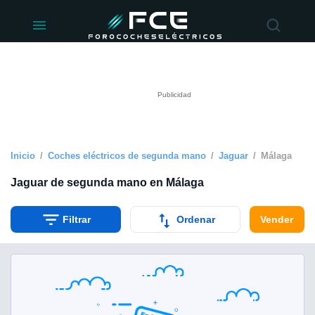
ivacidad
de
éctricos
lectricos.com)
rado por
 para
e la
ue se ofrece
d. Puedes
e sitio web
Inicio
Coches eléctricos de segunda mano
Jaguar
Málaga
siguientes
Jaguar de segunda mano en Málaga
okies y
Filtrar
Ordenar
Vender
 forma
digital
a, basada en
n recogida
kies o
imilares, nos