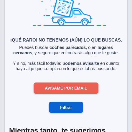
ciar nuestra
ACEPTAR
a seguir
Y
contenido con
CONTINUAR
res de
oste.
CONFIGURACIÓN
botón
ntinuar",
¡QUÉ RARO! NO TENEMOS (AÚN) LO QUE BUSCAS.
er a la web
RECHAZAR
Puedes buscar
coches parecidos
, o en
lugares
instalación
cercanos
, y seguro que encontrarás algo que te guste.
cookies, ya
s o de
Y sino, más fácil todavía:
podemos avisarte
en cuanto
ios, que nos
haya algo que cumpla con lo que estabas buscando.
eguimiento y
o en el sitio
AVÍSAME POR EMAIL
 desarrollar
cífico para
licidad y
rsonalizado
Filtrar
el mismo.
ltar más
n nuestra
ookies
y
Mientras tanto, te sugerimos