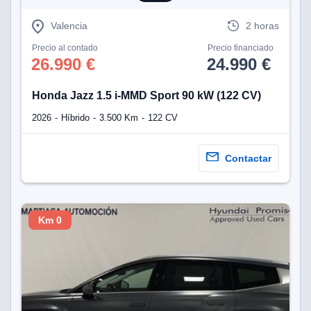
eb, pero no se
okies para
Valencia
2 horas
omportamiento
ar publicidad
Precio al contado
Precio financiado
ersonalizado,
26.990 €
24.990 €
drás
licidad
Honda Jazz 1.5 i-MMD Sport 90 kW (122 CV)
rsonalizada.
zar la
2026
Híbrido
3.500 Km
122 CV
e cookies y
stro sitio
 de este
Contactar
do el botón
ntimiento,
estros socios
Km 0
ies,
es únicos o
imilares para
cceder y
os personales
a en este
s direcciones