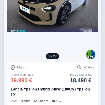
1
/ 27
Madrid
20 dias
Precio al contado
Precio financiado
19.990 €
18.490 €
Lancia Ypsilon Hybrid 74kW (100CV) Ypsilon
LX
2025
Híbrido
12.230 Km
100 CV