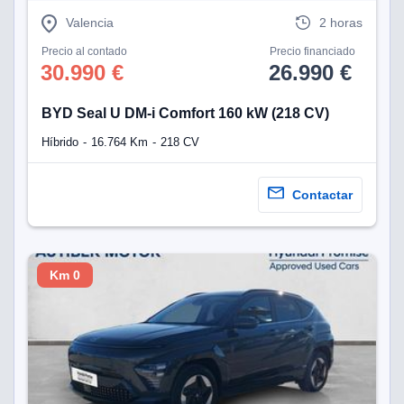
Valencia
2 horas
lización
Precio al contado
Precio financiado
ecisa e
30.990 €
26.990 €
n mediante
spositivos,
contenido
BYD Seal U DM-i Comfort 160 kW (218 CV)
os, medición
 y contenido,
Híbrido
16.764 Km
218 CV
 de audiencia
e servicios.
Contactar
 1199 socios
Km 0