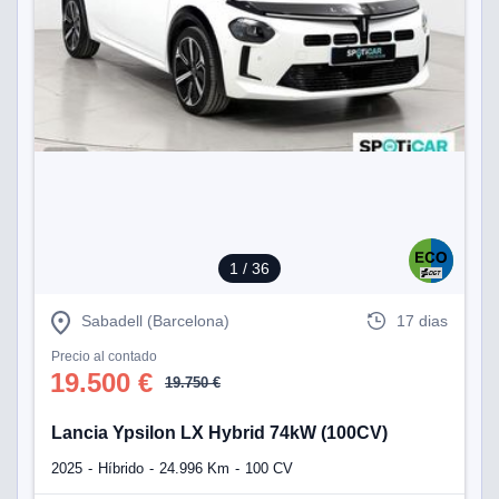
1
/ 36
Sabadell (Barcelona)
17 dias
Precio al contado
19.500 €
19.750 €
Lancia Ypsilon LX Hybrid 74kW (100CV)
2025
Híbrido
24.996 Km
100 CV