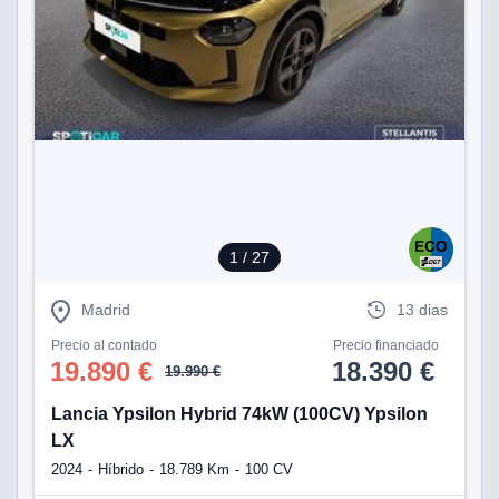
1
/ 27
Madrid
13 dias
Precio al contado
Precio financiado
19.890 €
18.390 €
19.990 €
Lancia Ypsilon Hybrid 74kW (100CV) Ypsilon
LX
2024
Híbrido
18.789 Km
100 CV