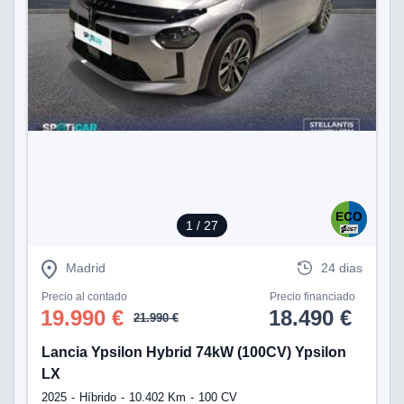
1
/ 27
Madrid
24 dias
Precio al contado
Precio financiado
19.990 €
18.490 €
21.990 €
Lancia Ypsilon Hybrid 74kW (100CV) Ypsilon
LX
2025
Híbrido
10.402 Km
100 CV