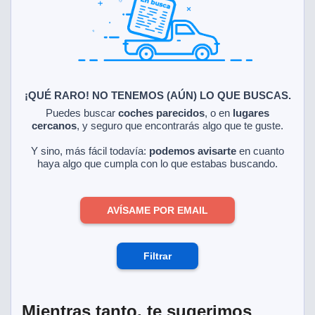
ciar nuestra
ACEPTAR
a seguir
Y
contenido con
CONTINUAR
res de
oste.
CONFIGURACIÓN
botón
ntinuar",
¡QUÉ RARO! NO TENEMOS (AÚN) LO QUE BUSCAS.
er a la web
RECHAZAR
Puedes buscar
coches parecidos
, o en
lugares
instalación
cercanos
, y seguro que encontrarás algo que te guste.
cookies, ya
s o de
Y sino, más fácil todavía:
podemos avisarte
en cuanto
ios, que nos
haya algo que cumpla con lo que estabas buscando.
eguimiento y
o en el sitio
AVÍSAME POR EMAIL
 desarrollar
cífico para
licidad y
rsonalizado
Filtrar
el mismo.
ltar más
n nuestra
ookies
y
Mientras tanto, te sugerimos