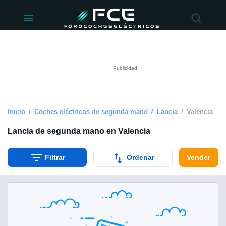
ivacidad
de
éctricos
lectricos.com)
rado por
 para
e la
ue se ofrece
d. Puedes
e sitio web
Inicio
Coches eléctricos de segunda mano
Lancia
Valencia
siguientes
Lancia de segunda mano en Valencia
okies y
Filtrar
Ordenar
Vender
 forma
digital
a, basada en
n recogida
kies o
imilares, nos