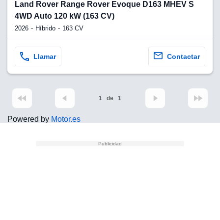
lquier
Land Rover Range Rover Evoque D163 MHEV S
4WD Auto 120 kW (163 CV)
to pulsando
2026
Híbrido
163 CV
n de cookies
disponible en
Llamar
Contactar
stra página
VAMENTE,
1
de
1
ecnologías
 cookies
Powered by
Motor.es
o aceptar la
e cookies,
er a nuestro
ectricos.com.
 te
e que solo se
okies que
ias para
 navegación