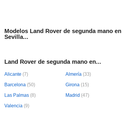
tificadores de
posible que
eedores traten
rsonales en
nterés
 a lo que
Modelos Land Rover de segunda mano en
rte. Para
Sevilla...
tirar su
to u oponerse
o de datos en
mento
Land Rover de segunda mano en...
 en
 en nuestra
Alicante
(7)
Almería
(33)
ookies
en
b.
Barcelona
(50)
Girona
(15)
 nuestros
Las Palmas
(8)
Madrid
(47)
emos el
ratamiento
Valencia
(9)
 información
tivo y/o
a, uso de