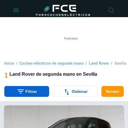
ivacidad
de
éctricos
lectricos.com)
rado por
 para
e la
ue se ofrece
d. Puedes
e sitio web
Inicio
Coches eléctricos de segunda mano
Land Rover
Sevilla
siguientes
1
Land Rover de segunda mano en Sevilla
okies y
 forma
Filtrar
Ordenar
Vender
digital
a, basada en
n recogida
kies o
imilares, nos