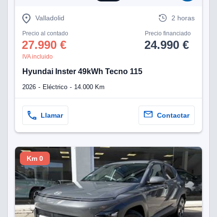
eb, pero no se
okies para
Valladolid
2 horas
omportamiento
ar publicidad
Precio al contado
Precio financiado
ersonalizado,
27.990 €
24.990 €
drás
IVA incluido
licidad
rsonalizada.
Hyundai Inster 49kWh Tecno 115
zar la
e cookies y
2026
Eléctrico
14.000 Km
stro sitio
 de este
do el botón
Llamar
Contactar
ntimiento,
estros socios
ies,
Km 0
es únicos o
imilares para
cceder y
os personales
a en este
s direcciones