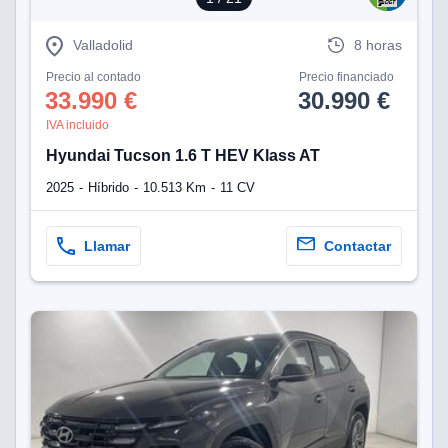
lización
Valladolid
8 horas
ecisa e
Precio al contado
Precio financiado
n mediante
33.990 €
30.990 €
spositivos,
contenido
IVA incluido
os, medición
Hyundai Tucson 1.6 T HEV Klass AT
 y contenido,
 de audiencia
2025
Híbrido
10.513 Km
11 CV
e servicios.
 1199 socios
Llamar
Contactar