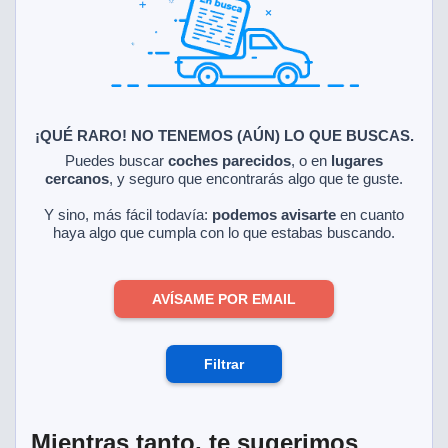
ciar nuestra
ACEPTAR
a seguir
Y
contenido con
CONTINUAR
res de
oste.
CONFIGURACIÓN
botón
ntinuar",
¡QUÉ RARO! NO TENEMOS (AÚN) LO QUE BUSCAS.
er a la web
RECHAZAR
Puedes buscar
coches parecidos
, o en
lugares
instalación
cercanos
, y seguro que encontrarás algo que te guste.
cookies, ya
s o de
Y sino, más fácil todavía:
podemos avisarte
en cuanto
ios, que nos
haya algo que cumpla con lo que estabas buscando.
eguimiento y
o en el sitio
AVÍSAME POR EMAIL
 desarrollar
cífico para
licidad y
rsonalizado
Filtrar
el mismo.
ltar más
n nuestra
ookies
y
Mientras tanto, te sugerimos