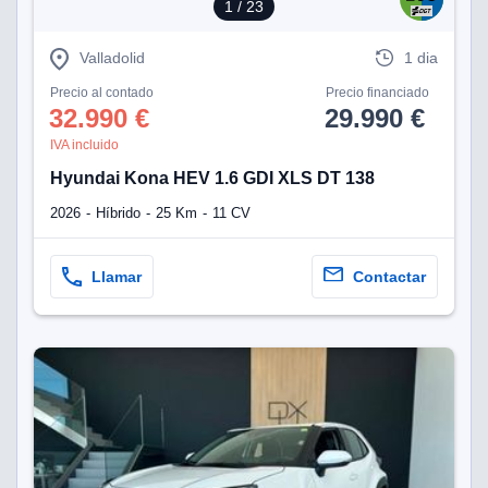
1
/ 23
Valladolid
1 dia
Precio al contado
Precio financiado
32.990 €
29.990 €
IVA incluido
Hyundai Kona HEV 1.6 GDI XLS DT 138
2026
Híbrido
25 Km
11 CV
Llamar
Contactar