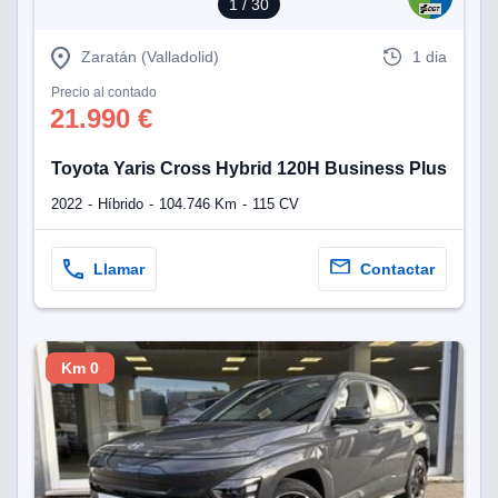
1
/ 30
Zaratán (Valladolid)
1 dia
Precio al contado
21.990 €
Toyota Yaris Cross Hybrid 120H Business Plus
2022
Híbrido
104.746 Km
115 CV
Llamar
Contactar
Km 0