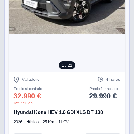
tificadores de
posible que
eedores traten
rsonales en
nterés
 a lo que
rte. Para
tirar su
to u oponerse
o de datos en
mento
 en
1
/ 22
 en nuestra
ookies
en
Valladolid
4 horas
b.
Precio al contado
Precio financiado
 nuestros
32.990 €
29.990 €
emos el
IVA incluido
ratamiento
Hyundai Kona HEV 1.6 GDI XLS DT 138
 información
2026
Híbrido
25 Km
11 CV
tivo y/o
a, uso de