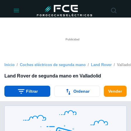
ivacidad
de
éctricos
lectricos.com)
rado por
 para
e la
ue se ofrece
d. Puedes
e sitio web
Inicio
Coches eléctricos de segunda mano
Land Rover
Vallado
siguientes
Land Rover de segunda mano en Valladolid
okies y
Filtrar
Ordenar
Vender
 forma
digital
a, basada en
n recogida
kies o
imilares, nos