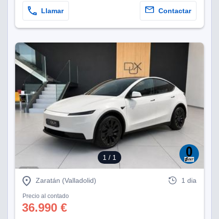
Llamar
Contactar
1
/ 1
Zaratán (Valladolid)
1 dia
Precio al contado
36.990 €