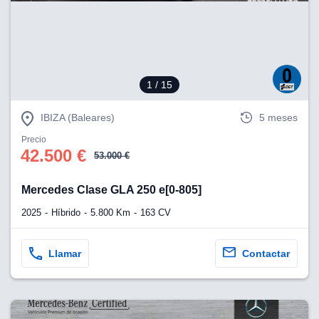
eb, pero no se
okies para
omportamiento
ar publicidad
ersonalizado,
drás
1
/ 15
licidad
rsonalizada.
zar la
IBIZA (Baleares)
5 meses
e cookies y
stro sitio
Precio
42.500 €
 de este
53.000 €
do el botón
Mercedes Clase GLA 250 e[0-805]
ntimiento,
2025
Híbrido
5.800 Km
163 CV
estros socios
ies,
es únicos o
Llamar
Contactar
imilares para
cceder y
os personales
a en este
s direcciones