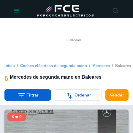
ivacidad
de
éctricos
lectricos.com)
rado por
 para
e la
ue se ofrece
d. Puedes
e sitio web
Inicio
Coches eléctricos de segunda mano
Mercedes
Baleares
siguientes
5
Mercedes de segunda mano en Baleares
okies y
 forma
Filtrar
Ordenar
Vender
digital
a, basada en
Km 0
n recogida
kies o
imilares, nos