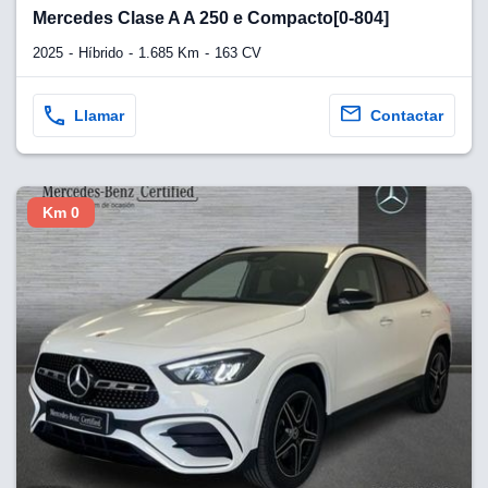
lquier
Mercedes Clase A A 250 e Compacto[0-804]
to pulsando
2025
Híbrido
1.685 Km
163 CV
n de cookies
disponible en
Llamar
Contactar
stra página
VAMENTE,
Km 0
ecnologías
 cookies
o aceptar la
e cookies,
er a nuestro
ectricos.com.
 te
e que solo se
okies que
ias para
 navegación