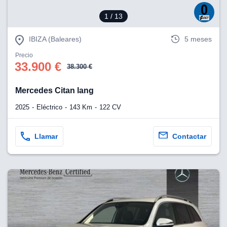
1
/ 13
lización
ecisa e
IBIZA (Baleares)
5 meses
n mediante
spositivos,
Precio
contenido
33.900 €
38.300 €
os, medición
 y contenido,
 de audiencia
Mercedes Citan lang
e servicios.
2025
Eléctrico
143 Km
122 CV
 1199 socios
Llamar
Contactar