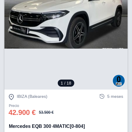
1
/ 18
IBIZA (Baleares)
5 meses
Precio
42.900 €
53.500 €
Mercedes EQB 300 4MATIC[0-804]