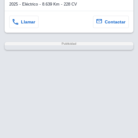
2025
Eléctrico
8.639 Km
228 CV
Llamar
Contactar