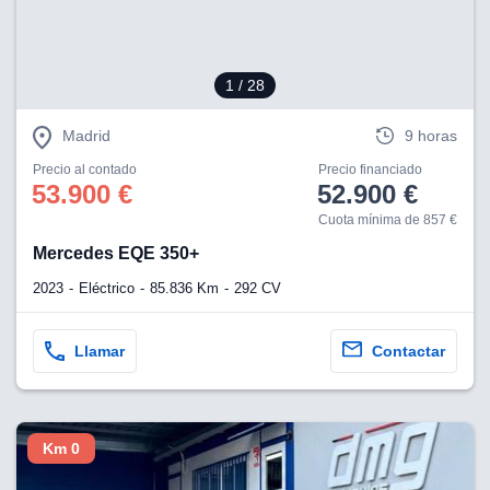
1
/ 28
Madrid
9 horas
Precio al contado
Precio financiado
53.900 €
52.900 €
Cuota mínima de 857 €
Mercedes EQE 350+
2023
Eléctrico
85.836 Km
292 CV
Llamar
Contactar
Km 0