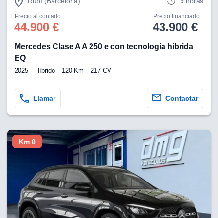
Rubí (Barcelona)
9 horas
Precio al contado
Precio financiado
44.900 €
43.900 €
Mercedes Clase A A 250 e con tecnología híbrida
EQ
2025
Híbrido
120 Km
217 CV
Llamar
Contactar
Km 0