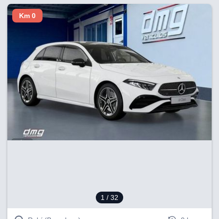
Km 0
1
/ 32