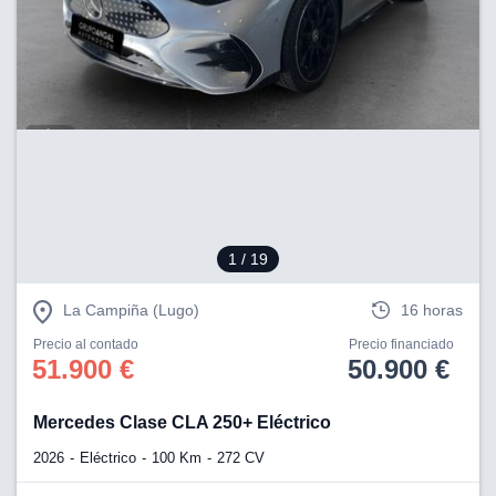
1
/ 19
La Campiña (Lugo)
16 horas
Precio al contado
Precio financiado
51.900 €
50.900 €
Mercedes Clase CLA 250+ Eléctrico
2026
Eléctrico
100 Km
272 CV