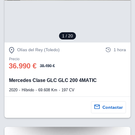
eb, pero no se
okies para
omportamiento
ar publicidad
ersonalizado,
drás
1
/ 20
licidad
rsonalizada.
zar la
Olías del Rey (Toledo)
1 hora
e cookies y
stro sitio
Precio
36.990 €
 de este
38.490 €
do el botón
Mercedes Clase GLC GLC 200 4MATIC
ntimiento,
2020
Híbrido
69.608 Km
197 CV
estros socios
ies,
es únicos o
Contactar
imilares para
cceder y
os personales
a en este
s direcciones