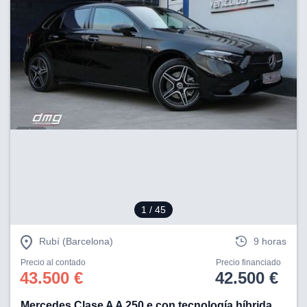
1
/ 45
Rubí (Barcelona)
9 horas
Precio al contado
Precio financiado
43.500 €
42.500 €
Mercedes Clase A A 250 e con tecnología híbrida