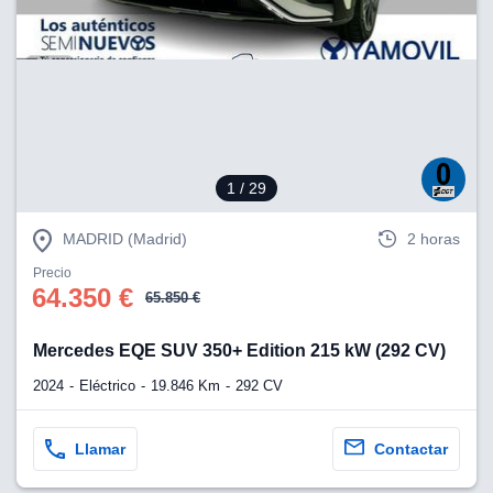
lización
ecisa e
n mediante
spositivos,
contenido
os, medición
 y contenido,
1
/ 29
 de audiencia
e servicios.
MADRID (Madrid)
2 horas
 1199 socios
Precio
64.350 €
65.850 €
Mercedes EQE SUV 350+ Edition 215 kW (292 CV)
2024
Eléctrico
19.846 Km
292 CV
Llamar
Contactar