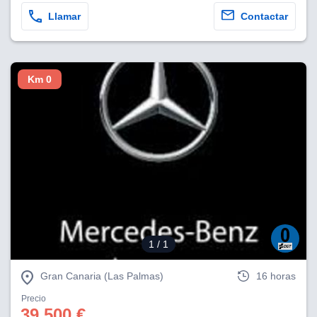
Llamar
Contactar
Km 0
1
/ 1
Gran Canaria (Las Palmas)
16 horas
Precio
39.500 €