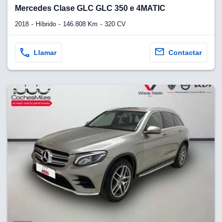
lquier
Mercedes Clase GLC GLC 350 e 4MATIC
to pulsando
2018
Híbrido
146.808 Km
320 CV
n de cookies
disponible en
Llamar
Contactar
stra página
VAMENTE,
ecnologías
 cookies
o aceptar la
e cookies,
er a nuestro
ectricos.com.
 te
e que solo se
okies que
ias para
 navegación