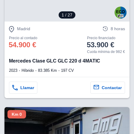
1
/ 27
Madrid
8 horas
Precio al contado
Precio financiado
54.900 €
53.900 €
Cuota mínima de 982 €
Mercedes Clase GLC GLC 220 d 4MATIC
2023
Híbrido
83.385 Km
197 CV
Llamar
Contactar
Km 0