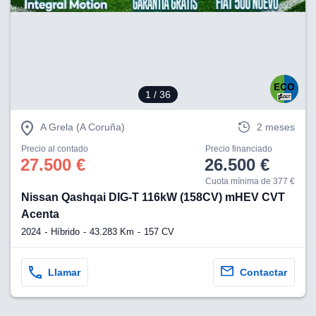
eb, pero no se
okies para
omportamiento
ar publicidad
ersonalizado,
drás
licidad
1
/ 36
rsonalizada.
zar la
e cookies y
A Grela (A Coruña)
2 meses
stro sitio
Precio al contado
Precio financiado
 de este
27.500 €
26.500 €
do el botón
Cuota mínima de 377 €
Nissan Qashqai DIG-T 116kW (158CV) mHEV CVT
ntimiento,
estros socios
Acenta
ies,
2024
Híbrido
43.283 Km
157 CV
es únicos o
imilares para
cceder y
Llamar
Contactar
os personales
a en este
s direcciones