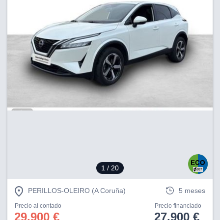
1
/ 20
PERILLOS-OLEIRO (A Coruña)
5 meses
Precio al contado
Precio financiado
29.900 €
27.900 €