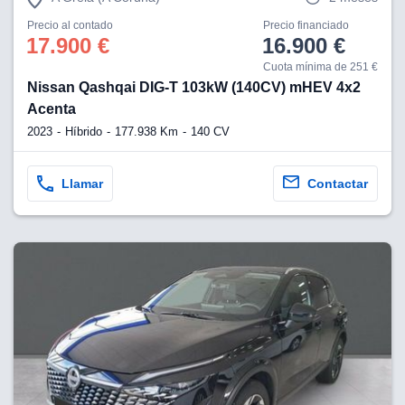
os para
anuncios
Precio al contado
Precio financiado
 perfiles
17.900 €
16.900 €
ad
Cuota mínima de 251 €
 utilizar
Nissan Qashqai DIG-T 103kW (140CV) mHEV 4x2
seleccionar la
rsonalizada,
Acenta
l para
2023
Híbrido
177.938 Km
140 CV
el contenido,
s para la
 contenido
Llamar
Contactar
, medir el
e la
edir el
el contenido,
 público a
adísticas o a
 combinación
cedentes de
entes,
mejora de los
o de datos
 el objetivo
r el