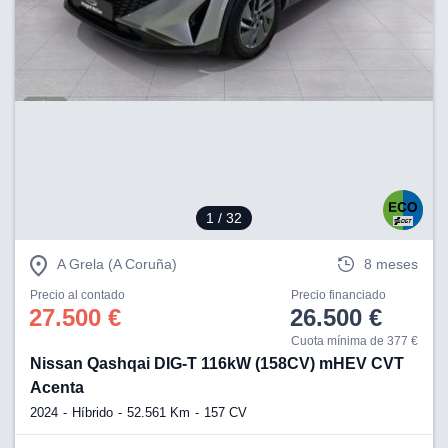
1
/ 32
A Grela (A Coruña)
8 meses
Precio al contado
Precio financiado
27.500 €
26.500 €
Cuota mínima de 377 €
Nissan Qashqai DIG-T 116kW (158CV) mHEV CVT
Acenta
2024
Híbrido
52.561 Km
157 CV