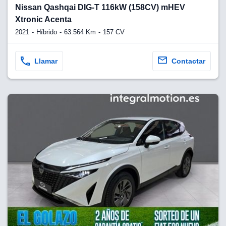
lquier
Nissan Qashqai DIG-T 116kW (158CV) mHEV
Xtronic Acenta
to pulsando
2021
Híbrido
63.564 Km
157 CV
n de cookies
disponible en
stra página
Llamar
Contactar
VAMENTE,
ecnologías
 cookies
o aceptar la
e cookies,
er a nuestro
ectricos.com.
 te
e que solo se
okies que
ias para
 navegación