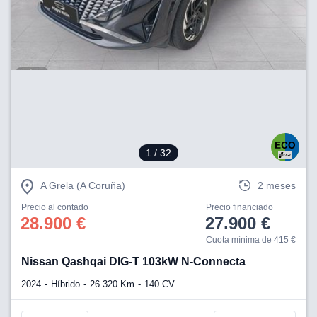
lización
ecisa e
n mediante
spositivos,
contenido
os, medición
 y contenido,
 de audiencia
e servicios.
1
/ 32
 1199 socios
A Grela (A Coruña)
2 meses
Precio al contado
Precio financiado
28.900 €
27.900 €
Cuota mínima de 415 €
Nissan Qashqai DIG-T 103kW N-Connecta
2024
Híbrido
26.320 Km
140 CV