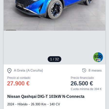
1
/ 32
A Grela (A Coruña)
8 meses
Precio al contado
Precio financiado
27.900 €
26.500 €
Cuota mínima de 394 €
Nissan Qashqai DIG-T 103kW N-Connecta
2024
Híbrido
26.300 Km
140 CV