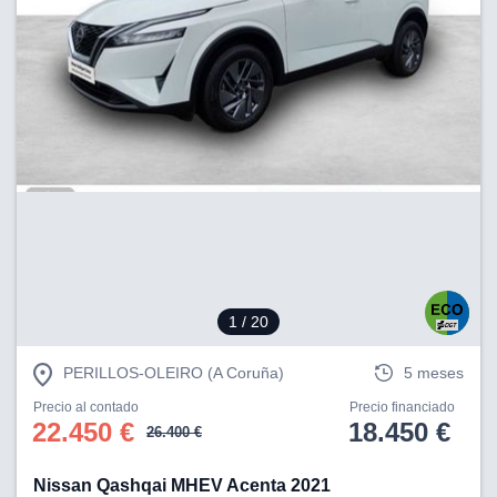
1
/ 20
PERILLOS-OLEIRO (A Coruña)
5 meses
Precio al contado
Precio financiado
22.450 €
18.450 €
26.400 €
Nissan Qashqai MHEV Acenta 2021