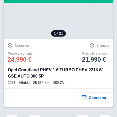
eb, pero no se
okies para
omportamiento
ar publicidad
ersonalizado,
drás
licidad
1
/ 21
rsonalizada.
zar la
Ourense
7 horas
e cookies y
stro sitio
Precio al contado
Precio financiado
 de este
24.990 €
21.990 €
do el botón
Opel Grandland PHEV 1.6 TURBO PHEV 221KW
ntimiento,
GSE AUTO 300 5P
estros socios
2023
Híbrido
25.854 Km
300 CV
ies,
es únicos o
imilares para
Contactar
cceder y
os personales
a en este
s direcciones