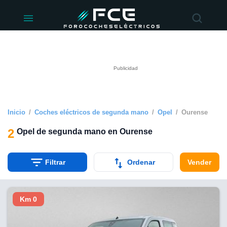
ivacidad
de
éctricos
lectricos.com)
rado por
 para
e la
ue se ofrece
d. Puedes
e sitio web
Inicio
Coches eléctricos de segunda mano
Opel
Ourense
siguientes
2
Opel de segunda mano en Ourense
okies y
 forma
Filtrar
Ordenar
Vender
digital
a, basada en
Km 0
n recogida
kies o
imilares, nos