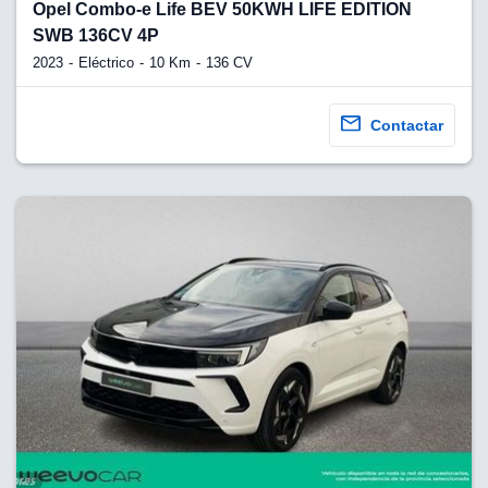
lquier
Opel Combo-e Life BEV 50KWH LIFE EDITION
SWB 136CV 4P
to pulsando
2023
Eléctrico
10 Km
136 CV
n de cookies
disponible en
Contactar
stra página
VAMENTE,
ecnologías
 cookies
o aceptar la
e cookies,
er a nuestro
ectricos.com.
 te
e que solo se
okies que
ias para
 navegación