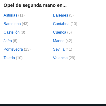
Opel de segunda mano en...
lización
ecisa e
Asturias
(11)
Baleares
(5)
n mediante
Barcelona
(43)
Cantabria
(10)
spositivos,
contenido
Castellón
(8)
Cuenca
(5)
os, medición
 y contenido,
Jaén
(6)
Madrid
(42)
 de audiencia
e servicios.
Pontevedra
(13)
Sevilla
(41)
 1199 socios
Toledo
(10)
Valencia
(29)