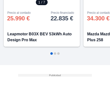
os para
1
/ 7
anuncios
 perfiles
Precio al contado
Precio financiado
Precio al contad
ad
25.990 €
22.835 €
34.300 €
 utilizar
seleccionar la
rsonalizada,
l para
Leapmotor B03X BEV 53kWh Auto
Mazda Mazd
el contenido,
Design Pro Max
Plus 258
s para la
 contenido
, medir el
e la
edir el
el contenido,
 público a
adísticas o a
 combinación
cedentes de
entes,
mejora de los
o de datos
 el objetivo
r el