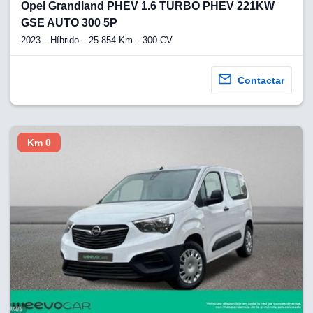
lquier
Opel Grandland PHEV 1.6 TURBO PHEV 221KW
GSE AUTO 300 5P
to pulsando
2023
Híbrido
25.854 Km
300 CV
n de cookies
disponible en
Contactar
stra página
VAMENTE,
Km 0
ecnologías
 cookies
o aceptar la
e cookies,
er a nuestro
ectricos.com.
 te
e que solo se
okies que
ias para
 navegación