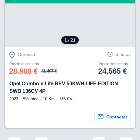
eb, pero no se
okies para
omportamiento
ar publicidad
ersonalizado,
drás
licidad
1
/ 21
rsonalizada.
zar la
Ourense
5 horas
e cookies y
stro sitio
Precio al contado
Precio financiado
 de este
28.900 €
24.565 €
31.467 €
do el botón
Opel Combo-e Life BEV 50KWH LIFE EDITION
ntimiento,
SWB 136CV 4P
estros socios
2023
Eléctrico
10 Km
136 CV
ies,
es únicos o
imilares para
Contactar
cceder y
os personales
a en este
s direcciones