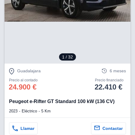
lización
ecisa e
n mediante
spositivos,
contenido
os, medición
 y contenido,
 de audiencia
1
/ 32
e servicios.
 1199 socios
Guadalajara
6 meses
Precio al contado
Precio financiado
24.900 €
22.410 €
Peugeot e-Rifter GT Standard 100 kW (136 CV)
2023
Eléctrico
5 Km
Llamar
Contactar