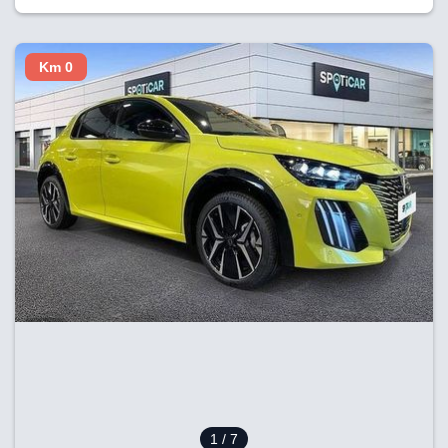
Km 0
1
/ 7