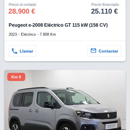
os para
Precio al contado
Precio financiado
anuncios
28.900 €
25.110 €
 perfiles
ad
 utilizar
Peugeot e-2008 Eléctrico GT 115 kW (156 CV)
seleccionar la
rsonalizada,
2023
Eléctrico
7.808 Km
l para
el contenido,
s para la
Llamar
Contactar
 contenido
, medir el
e la
edir el
Km 0
el contenido,
 público a
adísticas o a
 combinación
cedentes de
entes,
mejora de los
o de datos
 el objetivo
r el