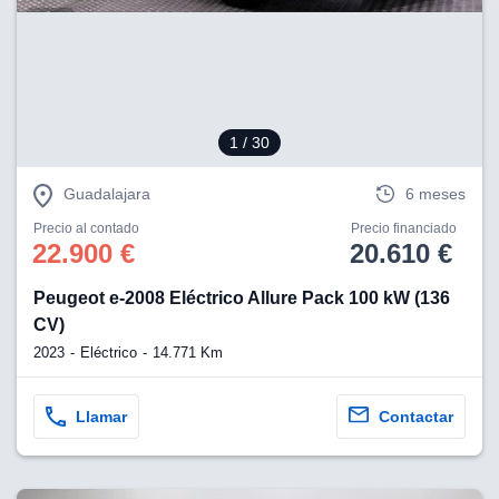
eb, pero no se
okies para
omportamiento
ar publicidad
ersonalizado,
drás
licidad
1
/ 30
rsonalizada.
zar la
Guadalajara
6 meses
e cookies y
stro sitio
Precio al contado
Precio financiado
 de este
22.900 €
20.610 €
do el botón
Peugeot e-2008 Eléctrico Allure Pack 100 kW (136
ntimiento,
CV)
estros socios
2023
Eléctrico
14.771 Km
ies,
es únicos o
imilares para
Llamar
Contactar
cceder y
os personales
a en este
s direcciones