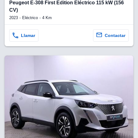
lquier
Peugeot E-308 First Edition Eléctrico 115 kW (156
CV)
to pulsando
2023
Eléctrico
4 Km
n de cookies
disponible en
Llamar
Contactar
stra página
VAMENTE,
ecnologías
 cookies
o aceptar la
e cookies,
er a nuestro
ectricos.com.
 te
e que solo se
okies que
ias para
 navegación