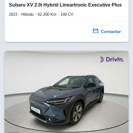
lquier
Subaru XV 2.0i Hybrid Lineartronic Executive Plus
to pulsando
2023
Híbrido
62.200 Km
149 CV
n de cookies
disponible en
Contactar
stra página
VAMENTE,
ecnologías
 cookies
o aceptar la
e cookies,
er a nuestro
ectricos.com.
 te
e que solo se
okies que
ias para
 navegación