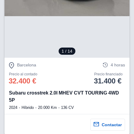
lización
ecisa e
n mediante
spositivos,
contenido
os, medición
 y contenido,
1
/ 14
 de audiencia
e servicios.
Barcelona
4 horas
 1199 socios
Precio al contado
Precio financiado
32.400 €
31.400 €
Subaru crosstrek 2.0I MHEV CVT TOURING 4WD
5P
2024
Híbrido
20.000 Km
136 CV
Contactar