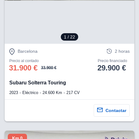
eb, pero no se
okies para
omportamiento
ar publicidad
ersonalizado,
drás
1
/ 22
licidad
rsonalizada.
zar la
Barcelona
2 horas
e cookies y
stro sitio
Precio al contado
Precio financiado
31.900 €
29.900 €
 de este
33.900 €
do el botón
Subaru Solterra Touring
ntimiento,
2023
Eléctrico
24.600 Km
217 CV
estros socios
ies,
es únicos o
Contactar
imilares para
cceder y
os personales
a en este
s direcciones
Km 0