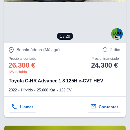
eb, pero no se
okies para
omportamiento
ar publicidad
ersonalizado,
drás
licidad
1
/ 29
rsonalizada.
zar la
Benalmádena (Málaga)
2 dias
e cookies y
stro sitio
Precio al contado
Precio financiado
 de este
26.300 €
24.300 €
do el botón
IVA incluido
Toyota C-HR Advance 1.8 125H e-CVT HEV
ntimiento,
estros socios
2022
Híbrido
25.000 Km
122 CV
ies,
es únicos o
imilares para
Llamar
Contactar
cceder y
os personales
a en este
s direcciones