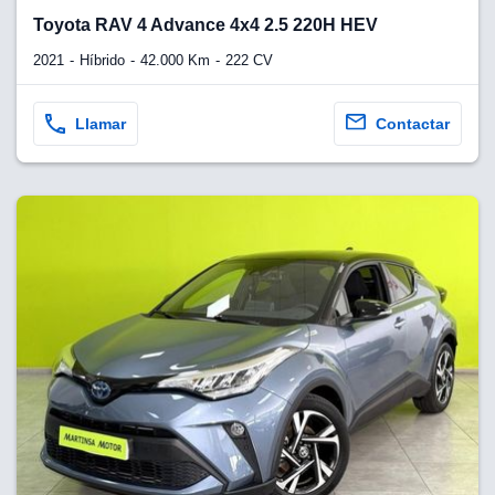
lquier
Toyota RAV 4 Advance 4x4 2.5 220H HEV
to pulsando
2021
Híbrido
42.000 Km
222 CV
n de cookies
disponible en
Llamar
Contactar
stra página
VAMENTE,
ecnologías
 cookies
o aceptar la
e cookies,
er a nuestro
ectricos.com.
 te
e que solo se
okies que
ias para
 navegación