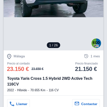
lización
ecisa e
n mediante
spositivos,
contenido
os, medición
 y contenido,
 de audiencia
1
/ 26
e servicios.
 1199 socios
Málaga
1 mes
Precio al contado
Precio financiado
23.150 €
21.150 €
23.650 €
Toyota Yaris Cross 1.5 Hybrid 2WD Active Tech
116CV
2022
Híbrido
70.655 Km
116 CV
Llamar
Contactar