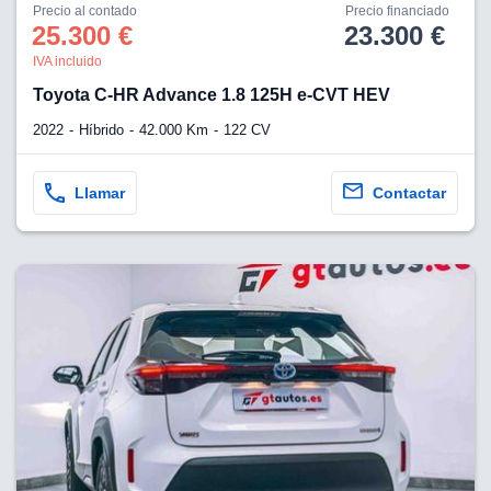
os para
Precio al contado
Precio financiado
anuncios
25.300 €
23.300 €
 perfiles
IVA incluido
ad
 utilizar
Toyota C-HR Advance 1.8 125H e-CVT HEV
seleccionar la
rsonalizada,
2022
Híbrido
42.000 Km
122 CV
l para
el contenido,
s para la
Llamar
Contactar
 contenido
, medir el
e la
edir el
el contenido,
 público a
adísticas o a
 combinación
cedentes de
entes,
mejora de los
o de datos
 el objetivo
r el