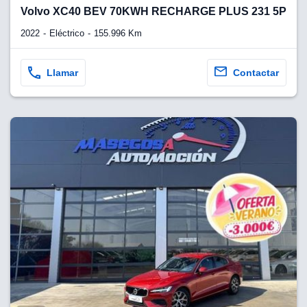
lquier
Volvo XC40 BEV 70KWH RECHARGE PLUS 231 5P
to pulsando
2022
Eléctrico
155.996 Km
n de cookies
disponible en
Llamar
Contactar
stra página
VAMENTE,
ecnologías
 cookies
o aceptar la
e cookies,
er a nuestro
ectricos.com.
 te
e que solo se
okies que
ias para
 navegación