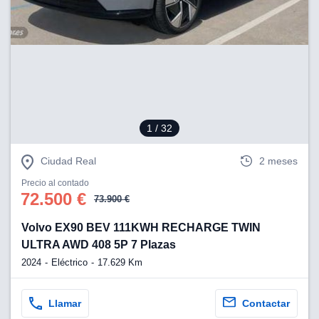
lización
ecisa e
n mediante
spositivos,
contenido
os, medición
 y contenido,
 de audiencia
1
/ 32
e servicios.
Ciudad Real
2 meses
 1199 socios
Precio al contado
72.500 €
73.900 €
Volvo EX90 BEV 111KWH RECHARGE TWIN
ULTRA AWD 408 5P 7 Plazas
2024
Eléctrico
17.629 Km
Llamar
Contactar