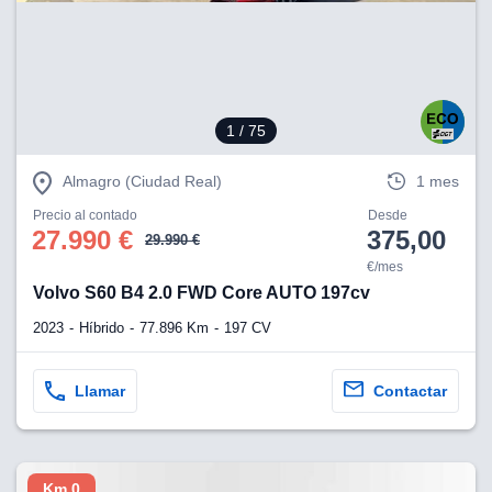
eb, pero no se
okies para
omportamiento
ar publicidad
ersonalizado,
drás
1
/ 75
licidad
rsonalizada.
zar la
Almagro (Ciudad Real)
1 mes
e cookies y
stro sitio
Precio al contado
Desde
27.990 €
375,00
 de este
29.990 €
do el botón
€/mes
Volvo S60 B4 2.0 FWD Core AUTO 197cv
ntimiento,
2023
Híbrido
77.896 Km
197 CV
estros socios
ies,
es únicos o
Llamar
Contactar
imilares para
cceder y
os personales
a en este
s direcciones
Km 0