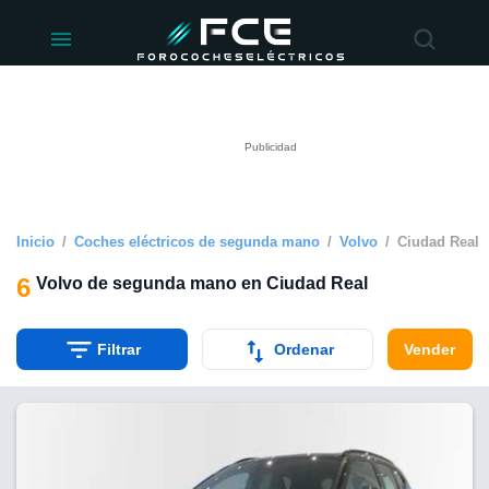
ivacidad
de
éctricos
lectricos.com)
rado por
 para
e la
ue se ofrece
d. Puedes
e sitio web
Inicio
Coches eléctricos de segunda mano
Volvo
Ciudad Real
siguientes
6
Volvo de segunda mano en Ciudad Real
okies y
 forma
Filtrar
Ordenar
Vender
digital
a, basada en
n recogida
kies o
imilares, nos