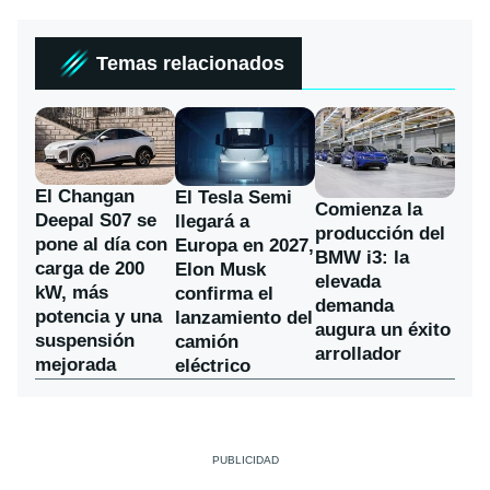
Temas relacionados
El Changan
El Tesla Semi
Comienza la
Deepal S07 se
llegará a
producción del
pone al día con
Europa en 2027,
BMW i3: la
carga de 200
Elon Musk
elevada
kW, más
confirma el
demanda
potencia y una
lanzamiento del
augura un éxito
suspensión
camión
arrollador
mejorada
eléctrico