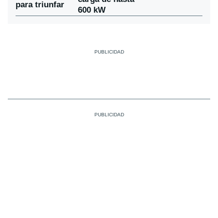
para triunfar
600 kW