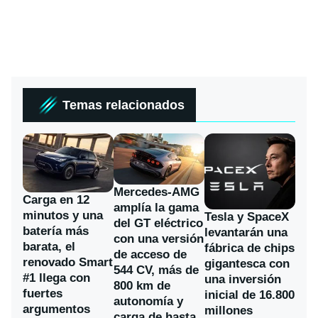
Temas relacionados
Mercedes-AMG
Carga en 12
amplía la gama
minutos y una
Tesla y SpaceX
del GT eléctrico
batería más
levantarán una
con una versión
barata, el
fábrica de chips
de acceso de
renovado Smart
gigantesca con
544 CV, más de
#1 llega con
una inversión
800 km de
fuertes
inicial de 16.800
autonomía y
argumentos
millones
carga de hasta