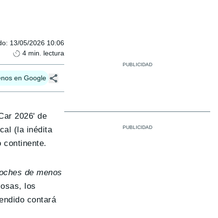
do
:
13/05/2026 10:06
4
min. lectura
enos en Google
 Car 2026' de
al (la inédita
o continente.
 coches de menos
cosas, los
endido contará