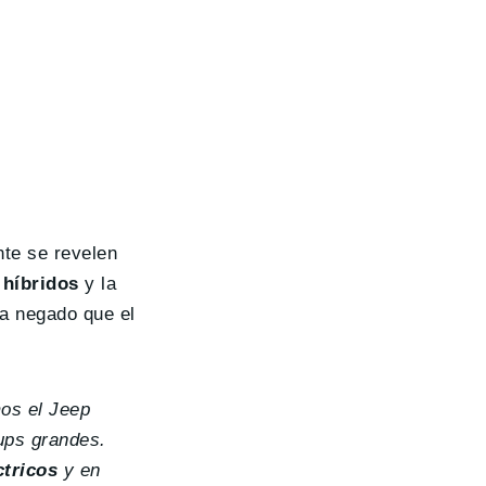
nte se revelen
 híbridos
y la
ha negado que el
mos el Jeep
ups grandes.
ctricos
y en