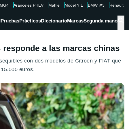
MG4
Aranceles PHEV
Mahle
Model Y L
BMW iX3
Renault 4
d
Pruebas
Prácticos
Diccionario
Marcas
Segunda mano
is responde a las marcas chinas
asequibles con dos modelos de Citroën y FIAT que
 15.000 euros.