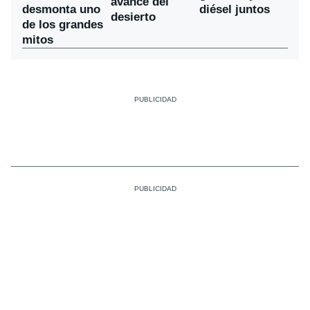
avance del
desmonta uno
diésel juntos
desierto
de los grandes
mitos