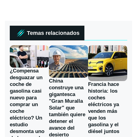
Temas relacionados
¿Compensa
desguazar un
China
coche de
Francia hace
construye una
gasolina casi
historia: los
gigantesca
nuevo para
coches
"Gran Muralla
comprar un
eléctricos ya
Solar" que
coche
venden más
también quiere
eléctrico? Un
que los
detener el
estudio
gasolina y el
avance del
desmonta uno
diésel juntos
desierto