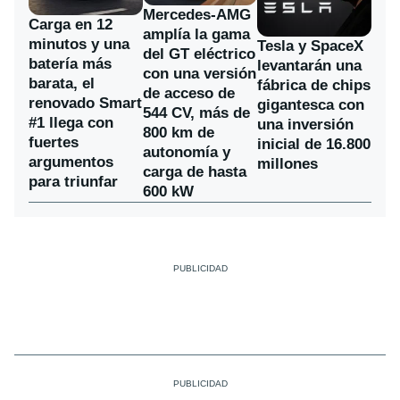
Mercedes-AMG
Carga en 12
amplía la gama
minutos y una
Tesla y SpaceX
del GT eléctrico
batería más
levantarán una
con una versión
barata, el
fábrica de chips
de acceso de
renovado Smart
gigantesca con
544 CV, más de
#1 llega con
una inversión
800 km de
fuertes
inicial de 16.800
autonomía y
argumentos
millones
carga de hasta
para triunfar
600 kW