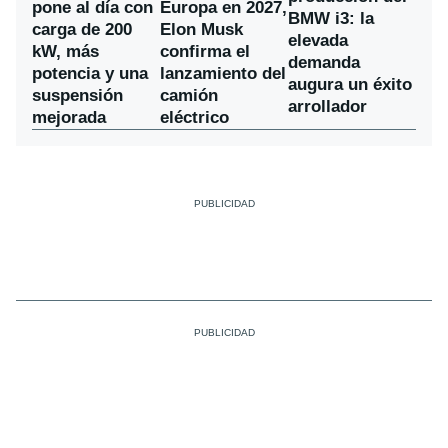
pone al día con
Europa en 2027,
BMW i3: la
carga de 200
Elon Musk
elevada
kW, más
confirma el
demanda
potencia y una
lanzamiento del
augura un éxito
suspensión
camión
arrollador
mejorada
eléctrico