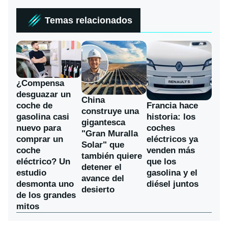
Temas relacionados
¿Compensa
desguazar un
China
coche de
Francia hace
construye una
gasolina casi
historia: los
gigantesca
nuevo para
coches
"Gran Muralla
comprar un
eléctricos ya
Solar" que
coche
venden más
también quiere
eléctrico? Un
que los
detener el
estudio
gasolina y el
avance del
desmonta uno
diésel juntos
desierto
de los grandes
mitos