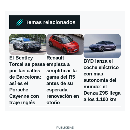
Temas relacionados
El Bentley
Renault
BYD lanza el
Torcal se pasea
empieza a
coche eléctrico
por las calles
simplificar la
con más
de Barcelona:
gama del R5
autonomía del
así es el
antes de su
mundo: el
Porsche
esperada
Denza Z9S llega
Cayenne con
renovación en
a los 1.100 km
traje inglés
otoño