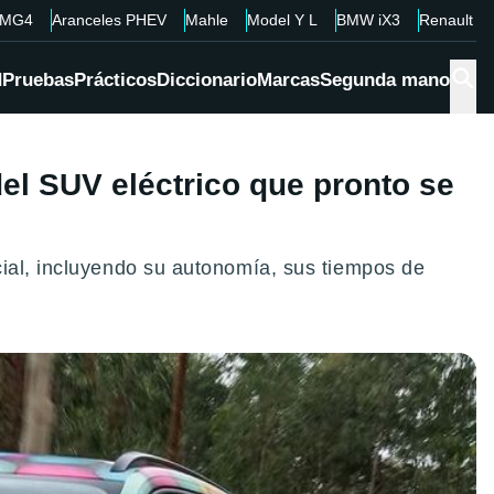
MG4
Aranceles PHEV
Mahle
Model Y L
BMW iX3
Renault 4
d
Pruebas
Prácticos
Diccionario
Marcas
Segunda mano
el SUV eléctrico que pronto se
cial, incluyendo su autonomía, sus tiempos de