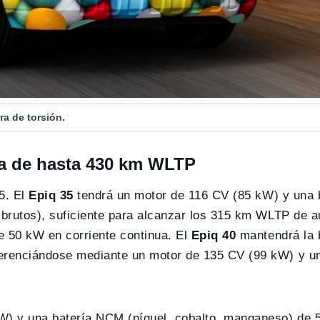
ra de torsión.
ía de hasta 430 km WLTP
5. El
Epiq 35
tendrá un motor de 116 CV (85 kW) y una 
h brutos), suficiente para alcanzar los 315 km WLTP de 
e 50 kW en corriente continua. El
Epiq 40
mantendrá la b
ferenciándose mediante un motor de 135 CV (99 kW) y u
W) y una batería NCM (níquel, cobalto, manganeso) de 