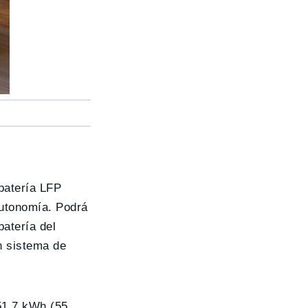
batería LFP
autonomía. Podrá
atería del
n sistema de
51.7 kWh (55