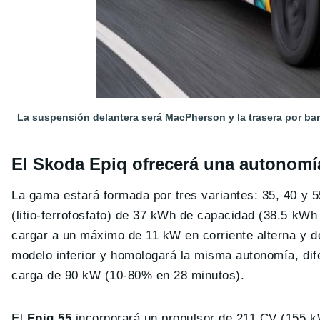
La suspensión delantera será MacPherson y la trasera por bar
El Skoda Epiq ofrecerá una autonom
La gama estará formada por tres variantes: 35, 40 y 5
(litio-ferrofosfato) de 37 kWh de capacidad (38.5 kW
cargar a un máximo de 11 kW en corriente alterna y d
modelo inferior y homologará la misma autonomía, di
carga de 90 kW (10-80% en 28 minutos).
El
Epiq 55
incorporará un propulsor de 211 CV (155 k