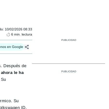
do
:
10/02/2026 08:33
6
min. lectura
enos en Google
s. Después de
,
ahora le ha
. Su
érmico. Su
Volkswagen ID.