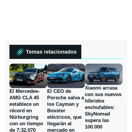
Temas relacionados
Xiaomi arrasa
El Mercedes-
El CEO de
con sus nuevos
AMG CLA 45
Porsche salva a
híbridos
establece un
los Cayman y
enchufables:
récord en
Boxster
SkyNomad
Nürburgring
eléctricos, que
supera las
con un tiempo
llegarán al
100.000
de 7:32,070
mercado en