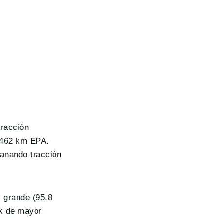
racción
e 462 km EPA.
ganando tracción
 grande (95.8
ck de mayor