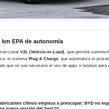
15 km EPA de autonomía
ireccional
V2L (
Vehicle-to-Load
)
, que permite suminist
ica; el sistema
Plug & Charge
, que automatiza el proce
do que no sea necesario el uso de apps o tarjetas para c
fabricantes chinos empieza a preocupar: BYD no espe
na nueva versión del Seal 07