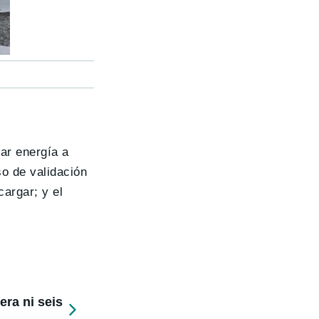
rar energía a
so de validación
argar; y el
ra ni seis