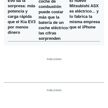
Evo da la
El nuevo
coche de
sorpresa: más
Mitsubishi ASX
combustión
potencia y
es eléctrico... y
puede costar
carga rápida
lo fabrica la
más que la
que el Kia EV3
misma empresa
batería de un
por menos
que el iPhone
coche eléctrico:
dinero
las cifras
sorprenden