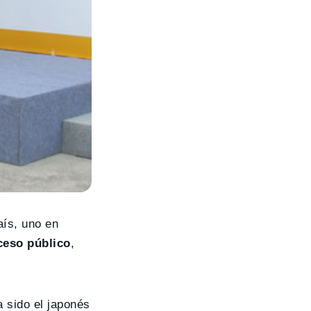
aís, uno en
ceso público
,
a sido el japonés