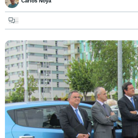
Carlos Noya
...