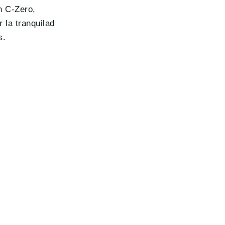
n C-Zero,
 la tranquilad
s.