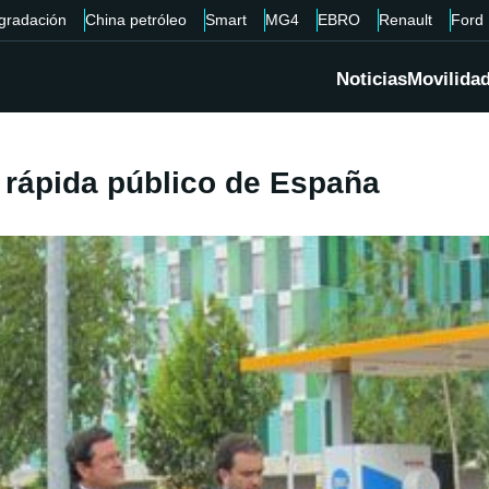
gradación
China petróleo
Smart
MG4
EBRO
Renault
Ford
Noticias
Movilida
 rápida público de España