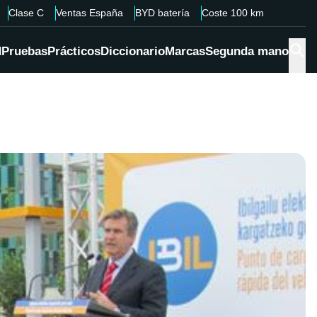
Clase C
Ventas España
BYD batería
Coste 100 km
d
Pruebas
Prácticos
Diccionario
Marcas
Segunda mano