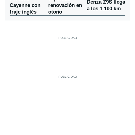
Denza Z9S llega
Cayenne con
renovación en
a los 1.100 km
traje inglés
otoño