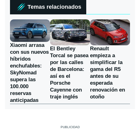
Temas relacionados
Xiaomi arrasa
El Bentley
Renault
con sus nuevos
Torcal se pasea
empieza a
híbridos
por las calles
simplificar la
enchufables:
de Barcelona:
gama del R5
SkyNomad
así es el
antes de su
supera las
Porsche
esperada
100.000
Cayenne con
renovación en
reservas
traje inglés
otoño
anticipadas