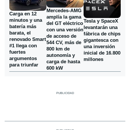
Mercedes-AMG
Carga en 12
amplía la gama
minutos y una
Tesla y SpaceX
del GT eléctrico
batería más
levantarán una
con una versión
barata, el
fábrica de chips
de acceso de
renovado Smart
gigantesca con
544 CV, más de
#1 llega con
una inversión
800 km de
fuertes
inicial de 16.800
autonomía y
argumentos
millones
carga de hasta
para triunfar
600 kW