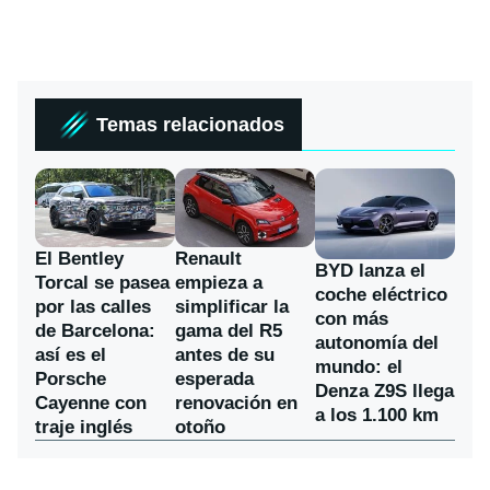
Temas relacionados
El Bentley
Renault
BYD lanza el
Torcal se pasea
empieza a
coche eléctrico
por las calles
simplificar la
con más
de Barcelona:
gama del R5
autonomía del
así es el
antes de su
mundo: el
Porsche
esperada
Denza Z9S llega
Cayenne con
renovación en
a los 1.100 km
traje inglés
otoño